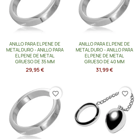
Vista rápida
Vista rápida


ANILLO PARA EL PENE DE
ANILLO PARA EL PENE DE
METAL DURO - ANILLO PARA
METAL DURO - ANILLO PARA
EL PENE DE METAL
EL PENE DE METAL
GRUESO DE 35 MM
GRUESO DE 40 MM
29,95 €
31,99 €
favorite_border
favorite_border