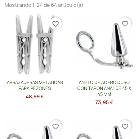
Mostrando 1-24 de 64 artículo(s)
favorite_border
favorite_border
Vista rápida
Vista rápida


ABRAZADERAS METÁLICAS
ANILLO DE ACERO DURO
PARA PEZONES
CON TAPÓN ANAL DE 45 X
45 MM
48,99 €
73,95 €
favorite_border
favorite_border