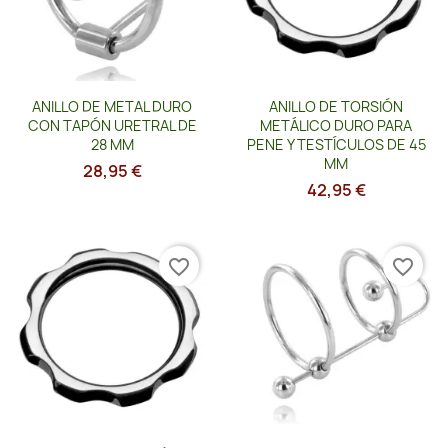
Vista rápida
Vista rápida


ANILLO DE METAL DURO
ANILLO DE TORSIÓN
CON TAPÓN URETRAL DE
METÁLICO DURO PARA
28 MM
PENE Y TESTÍCULOS DE 45
MM
28,95 €
42,95 €
favorite_border
favorite_border