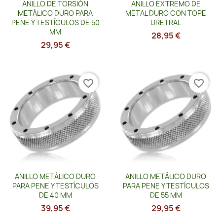
Vista rápida
Vista rápida


ANILLO DE TORSIÓN
ANILLO EXTREMO DE
METÁLICO DURO PARA
METAL DURO CON TOPE
PENE Y TESTÍCULOS DE 50
URETRAL
MM
28,95 €
29,95 €
favorite_border
favorite_border
Vista rápida
Vista rápida


ANILLO METÁLICO DURO
ANILLO METÁLICO DURO
PARA PENE Y TESTÍCULOS
PARA PENE Y TESTÍCULOS
DE 40 MM
DE 55 MM
39,95 €
29,95 €