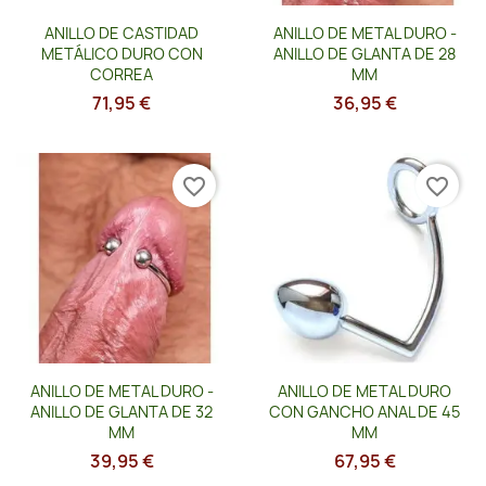
Vista rápida
Vista rápida


ANILLO DE CASTIDAD
ANILLO DE METAL DURO -
METÁLICO DURO CON
ANILLO DE GLANTA DE 28
CORREA
MM
71,95 €
36,95 €
favorite_border
favorite_border
Vista rápida
Vista rápida


ANILLO DE METAL DURO -
ANILLO DE METAL DURO
ANILLO DE GLANTA DE 32
CON GANCHO ANAL DE 45
MM
MM
39,95 €
67,95 €