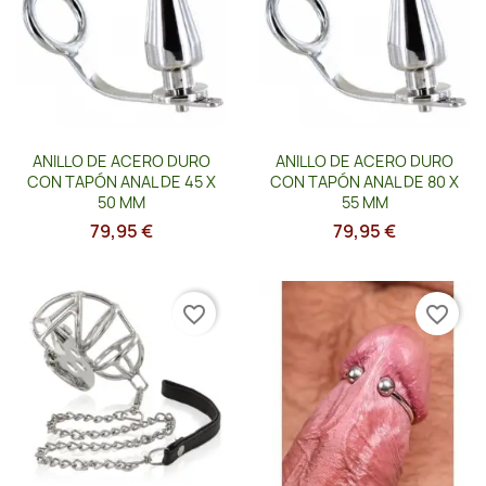
Vista rápida
Vista rápida


ANILLO DE ACERO DURO
ANILLO DE ACERO DURO
CON TAPÓN ANAL DE 45 X
CON TAPÓN ANAL DE 80 X
50 MM
55 MM
79,95 €
79,95 €
favorite_border
favorite_border