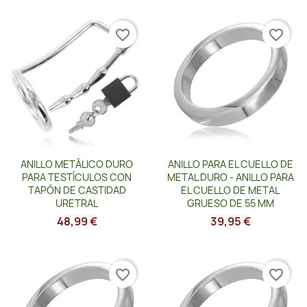
favorite_border
favorite_border
Vista rápida
Vista rápida


ANILLO METÁLICO DURO
ANILLO PARA EL CUELLO DE
PARA TESTÍCULOS CON
METAL DURO - ANILLO PARA
TAPÓN DE CASTIDAD
EL CUELLO DE METAL
URETRAL
GRUESO DE 55 MM
48,99 €
39,95 €
favorite_border
favorite_border