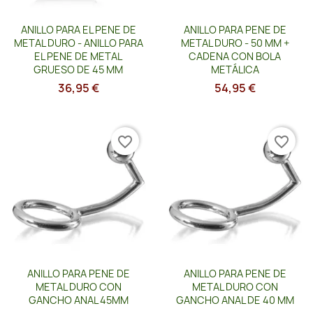
Vista rápida
Vista rápida


ANILLO PARA EL PENE DE
ANILLO PARA PENE DE
METAL DURO - ANILLO PARA
METAL DURO - 50 MM +
EL PENE DE METAL
CADENA CON BOLA
GRUESO DE 45 MM
METÁLICA
36,95 €
54,95 €
favorite_border
favorite_border
Vista rápida
Vista rápida


ANILLO PARA PENE DE
ANILLO PARA PENE DE
METAL DURO CON
METAL DURO CON
GANCHO ANAL 45MM
GANCHO ANAL DE 40 MM