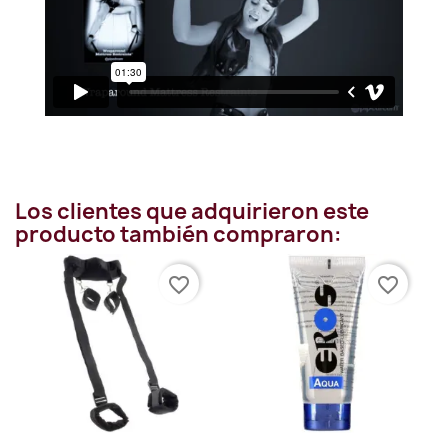
Los clientes que adquirieron este
producto también compraron:
favorite_border
favorite_border