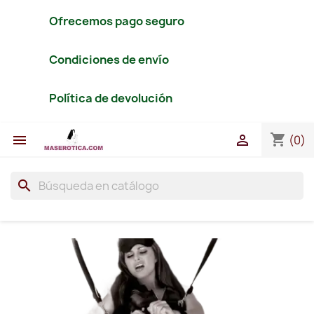
Ofrecemos pago seguro
Condiciones de envío
Política de devolución
shopping_cart


(0)
search