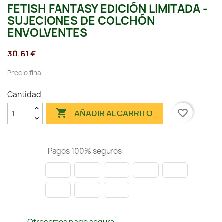
FETISH FANTASY EDICIÓN LIMITADA -
SUJECIONES DE COLCHÓN
ENVOLVENTES
30,61 €
Precio final
Cantidad

favorite_border
AÑADIR AL CARRITO
Pagos 100% seguros
Ofrecemos pago seguro