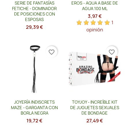
Vista rápida
Vista rápida


SERIE DE FANTASÍAS
EROS - AQUA A BASE DE
FETICHE - DOMINADOR
AGUA 100 ML
DE POSICIONES CON
3,97 €
ESPOSAS
1
29,39 €
opinión
favorite_border
favorite_border
Vista rápida
Vista rápida


JOYERÍA INDISCRETS
TOYJOY - INCREÍBLE KIT
MAZE - GARGANTA CON
DE JUGUETES SEXUALES
BORLA NEGRA
DE BONDAGE
19,72 €
27,49 €