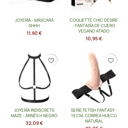
Vista rápida
Vista rápida


JOYERÍA - MÁSCARA
COQUETTE CHIC DESIRE
SHHH
- FANTASÍA DE CUERO
VEGANO ATADO
11,90 €
10,95 €
favorite_border
favorite_border
Vista rápida
Vista rápida


JOYERÍA INDISCRETS
SERIE FETISH FANTASY -
MAZE - ARNÉS H NEGRO
19 CM, CORREA HUECO
NATURAL
32,09 €