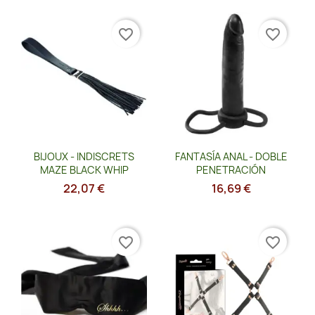
favorite_border
favorite_border
Vista rápida
Vista rápida


BIJOUX - INDISCRETS
FANTASÍA ANAL - DOBLE
MAZE BLACK WHIP
PENETRACIÓN
22,07 €
16,69 €
favorite_border
favorite_border