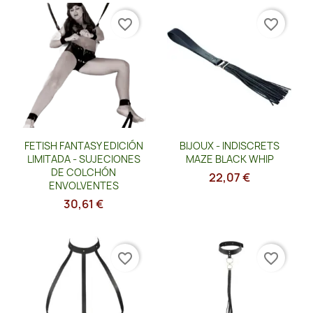
favorite_border
favorite_border
Vista rápida
Vista rápida


FETISH FANTASY EDICIÓN
BIJOUX - INDISCRETS
LIMITADA - SUJECIONES
MAZE BLACK WHIP
DE COLCHÓN
22,07 €
ENVOLVENTES
30,61 €
favorite_border
favorite_border