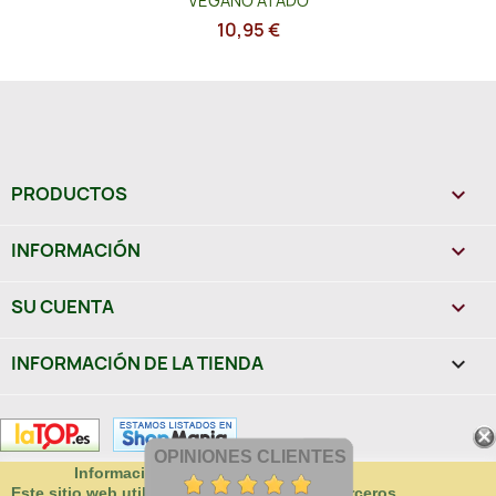
VEGANO ATADO
10,95 €
PRODUCTOS

INFORMACIÓN

SU CUENTA

INFORMACIÓN DE LA TIENDA
keyboard_arrow_down
OPINIONES CLIENTES
Información sobre uso de cookies
Este sitio web utiliza cookies propias y de terceros