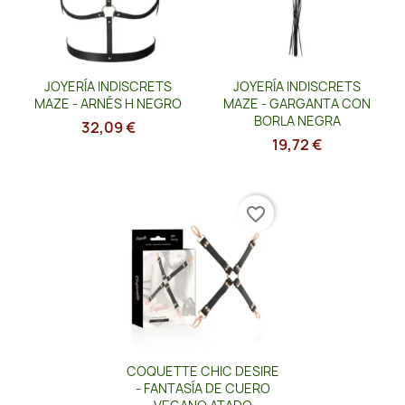
Vista rápida
Vista rápida


JOYERÍA INDISCRETS
JOYERÍA INDISCRETS
MAZE - ARNÉS H NEGRO
MAZE - GARGANTA CON
BORLA NEGRA
32,09 €
19,72 €
favorite_border
Vista rápida

COQUETTE CHIC DESIRE
- FANTASÍA DE CUERO