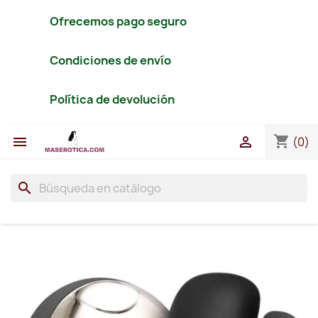
Ofrecemos pago seguro
Condiciones de envío
Política de devolución
shopping_cart


(0)
search