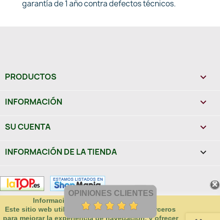
garantía de 1 año contra defectos técnicos.
PRODUCTOS

INFORMACIÓN

SU CUENTA

INFORMACIÓN DE LA TIENDA
keyboard_arrow_down
OPINIONES CLIENTES
Información sobre uso de cookies
Este sitio web utiliza cookies propias y de terceros
para mejorar la experiencia de navegación, y ofrecer