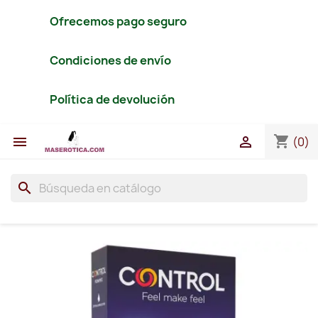
Ofrecemos pago seguro
Condiciones de envío
Política de devolución
shopping_cart


(0)
search