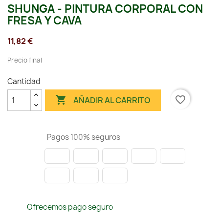
SHUNGA - PINTURA CORPORAL CON
FRESA Y CAVA
11,82 €
Precio final
Cantidad

favorite_border
AÑADIR AL CARRITO
Pagos 100% seguros
Ofrecemos pago seguro