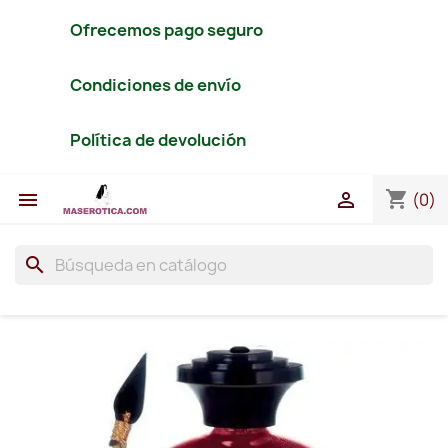
Ofrecemos pago seguro
Condiciones de envío
Política de devolución
shopping_cart


(0)
search