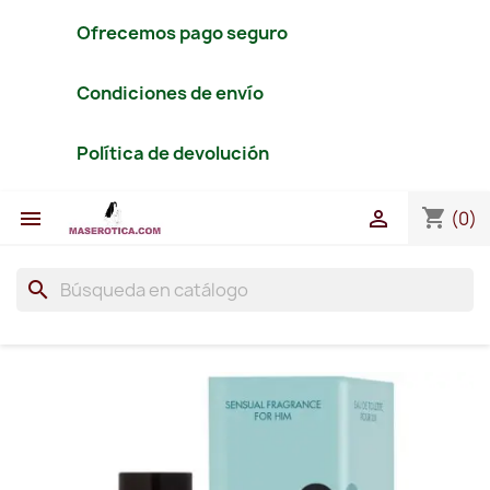
Ofrecemos pago seguro
Condiciones de envío
Política de devolución
shopping_cart


(0)
search