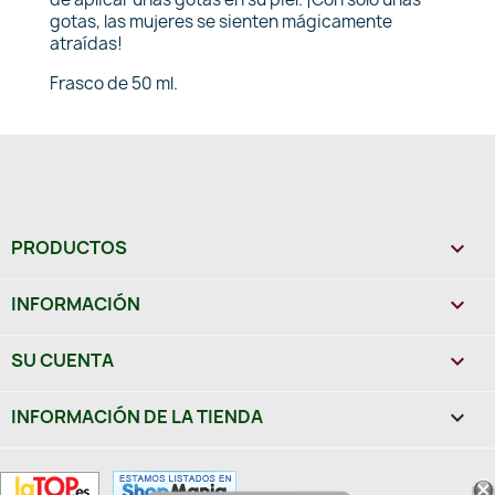
gotas, las mujeres se sienten mágicamente
atraídas!
Frasco de 50 ml.
PRODUCTOS

INFORMACIÓN

SU CUENTA

INFORMACIÓN DE LA TIENDA
keyboard_arrow_down