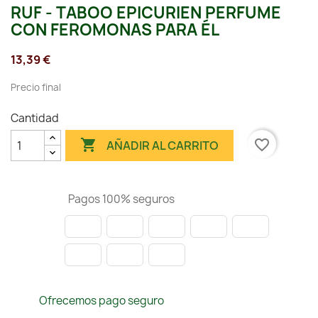
RUF - TABOO EPICURIEN PERFUME
CON FEROMONAS PARA ÉL
13,39 €
Precio final
Cantidad

favorite_border
AÑADIR AL CARRITO
Pagos 100% seguros
Ofrecemos pago seguro