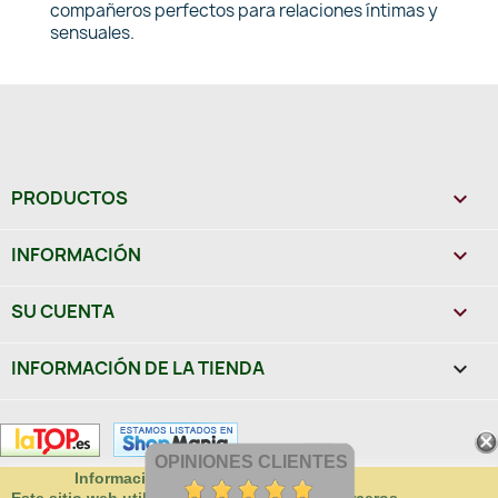
compañeros perfectos para relaciones íntimas y
sensuales.
PRODUCTOS

INFORMACIÓN

SU CUENTA

INFORMACIÓN DE LA TIENDA
keyboard_arrow_down
OPINIONES CLIENTES
Información sobre uso de cookies