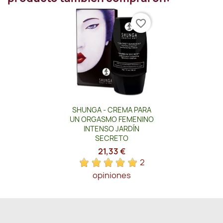
favorite_border
Vista rápida

SHUNGA - CREMA PARA
UN ORGASMO FEMENINO
INTENSO JARDÍN
SECRETO
21,33 €
2
opiniones