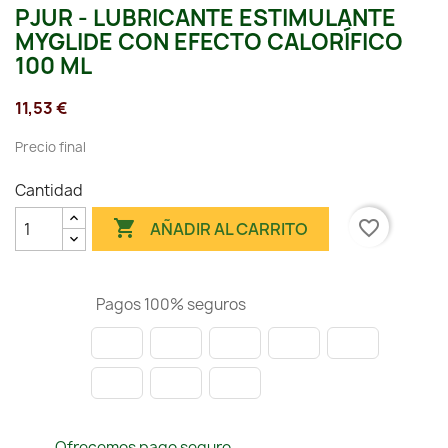
PJUR - LUBRICANTE ESTIMULANTE
MYGLIDE CON EFECTO CALORÍFICO
100 ML
11,53 €
Precio final
Cantidad

favorite_border
AÑADIR AL CARRITO
Pagos 100% seguros
Ofrecemos pago seguro