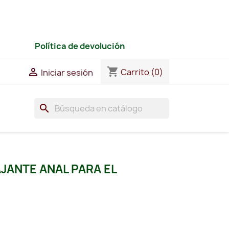
Política de devolución
shopping_cart

Carrito
(0)
Iniciar sesión
search
AJANTE ANAL PARA EL