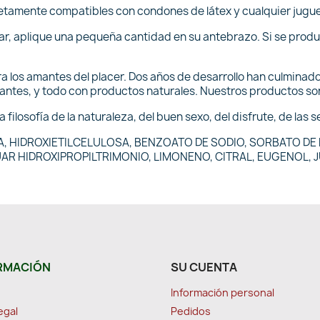
etamente compatibles con condones de látex y cualquier juguet
lar, aplique una pequeña cantidad en su antebrazo. Si se prod
ra los amantes del placer. Dos años de desarrollo han culminad
zantes, y todo con productos naturales. Nuestros productos s
la filosofía de la naturaleza, del buen sexo, del disfrute, de las 
A, HIDROXIETILCELULOSA, BENZOATO DE SODIO, SORBATO DE 
UAR HIDROXIPROPILTRIMONIO, LIMONENO, CITRAL, EUGENOL, 
RMACIÓN
SU CUENTA
Información personal
egal
Pedidos