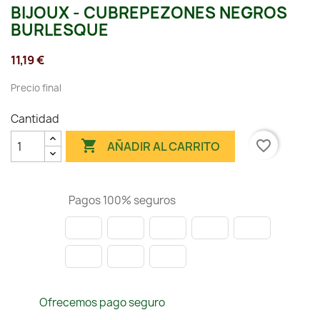
BIJOUX - CUBREPEZONES NEGROS
BURLESQUE
11,19 €
Precio final
Cantidad

favorite_border
AÑADIR AL CARRITO
Pagos 100% seguros
Ofrecemos pago seguro