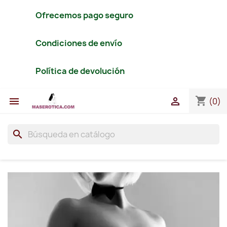
Ofrecemos pago seguro
Condiciones de envío
Política de devolución
shopping_cart


(0)
search