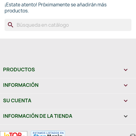
¡Estate atento! Próximamente se añadirán más
productos.
search
PRODUCTOS

INFORMACIÓN

SU CUENTA

INFORMACIÓN DE LA TIENDA
keyboard_arrow_down