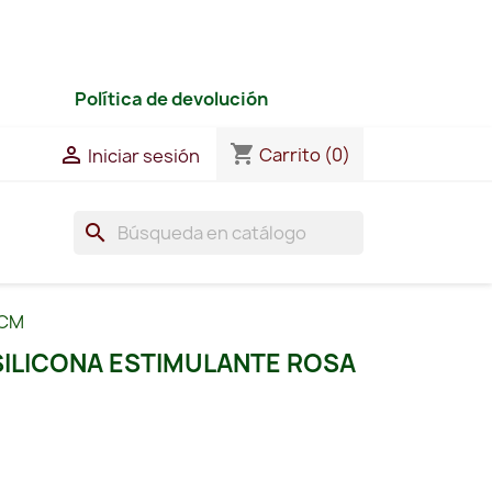
Política de devolución
shopping_cart

Carrito
(0)
Iniciar sesión
search
 CM
 SILICONA ESTIMULANTE ROSA