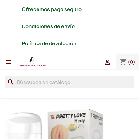
Ofrecemos pago seguro
Condiciones de envío
Política de devolución
shopping_cart


(0)
search