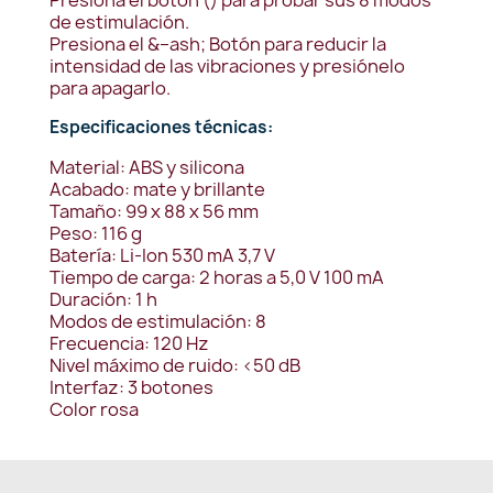
Presiona el botón () para probar sus 8 modos
de estimulación.
Presiona el &–ash; Botón para reducir la
intensidad de las vibraciones y presiónelo
para apagarlo.
Especificaciones técnicas:
Material: ABS y silicona
Acabado: mate y brillante
Tamaño: 99 x 88 x 56 mm
Peso: 116 g
Batería: Li-Ion 530 mA 3,7 V
Tiempo de carga: 2 horas a 5,0 V 100 mA
Duración: 1 h
Modos de estimulación: 8
Frecuencia: 120 Hz
Nivel máximo de ruido: <50 dB
Interfaz: 3 botones
Color rosa