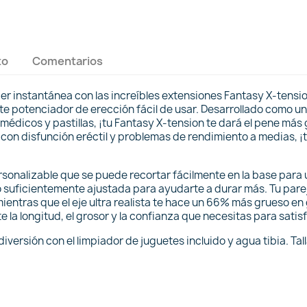
to
Comentarios
er instantánea con las increíbles extensiones Fantasy X-tensi
ste potenciador de erección fácil de usar. Desarrollado como un
médicos y pastillas, ¡tu Fantasy X-tension te dará el pene más
on disfunción eréctil y problemas de rendimiento a medias, ¡
sonalizable que se puede recortar fácilmente en la base para u
lo suficientemente ajustada para ayudarte a durar más. Tu par
mientras que el eje ultra realista te hace un 66% más grueso en 
la longitud, el grosor y la confianza que necesitas para satis
iversión con el limpiador de juguetes incluido y agua tibia. Tal