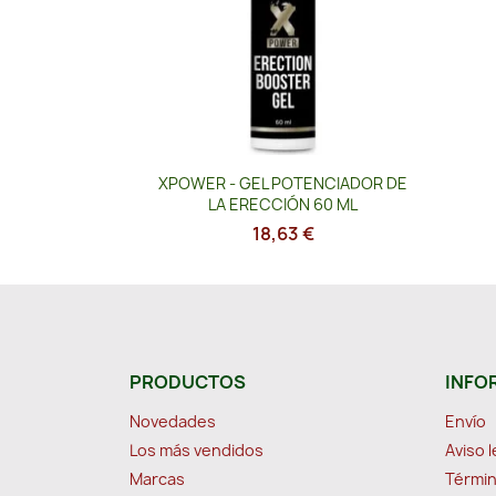
Vista rápida

XPOWER - GEL POTENCIADOR DE
LA ERECCIÓN 60 ML
18,63 €
PRODUCTOS
INFO
Novedades
Envío
Los más vendidos
Aviso l
Marcas
Términ