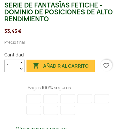
SERIE DE FANTASÍAS FETICHE -
DOMINIO DE POSICIONES DE ALTO
RENDIMIENTO
33,45 €
Precio final
Cantidad

favorite_border
AÑADIR AL CARRITO
Pagos 100% seguros
Ofrecemos pago seguro