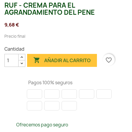
RUF - CREMA PARA EL
AGRANDAMIENTO DEL PENE
9,68 €
Precio final
Cantidad

favorite_border
AÑADIR AL CARRITO
Pagos 100% seguros
Ofrecemos pago seguro