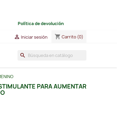
Política de devolución
shopping_cart

Carrito
(0)
Iniciar sesión
search
MENINO
ESTIMULANTE PARA AUMENTAR
NO