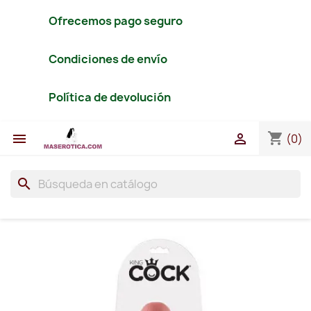
Ofrecemos pago seguro
Condiciones de envío
Política de devolución
shopping_cart


(0)
search