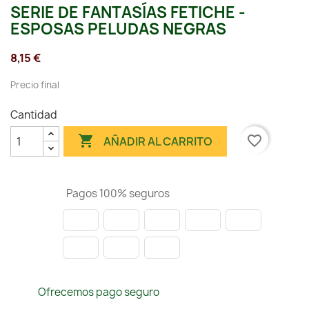
SERIE DE FANTASÍAS FETICHE -
ESPOSAS PELUDAS NEGRAS
8,15 €
Precio final
Cantidad

favorite_border
AÑADIR AL CARRITO
Pagos 100% seguros
Ofrecemos pago seguro