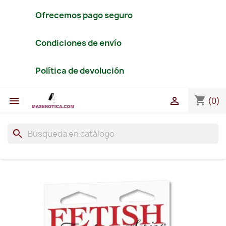
Ofrecemos pago seguro
Condiciones de envío
Política de devolución
shopping_cart


(0)
search