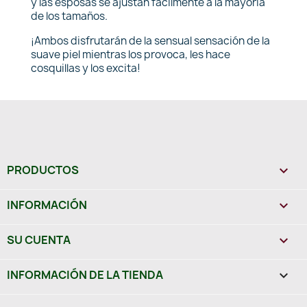
y las esposas se ajustan fácilmente a la mayoría
de los tamaños.
¡Ambos disfrutarán de la sensual sensación de la
suave piel mientras los provoca, les hace
cosquillas y los excita!
PRODUCTOS

INFORMACIÓN

SU CUENTA

INFORMACIÓN DE LA TIENDA
keyboard_arrow_down